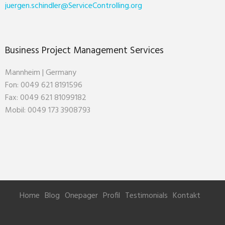
juergen.schindler@ServiceControlling.org
Business Project Management Services
Mannheim | Germany
Fon: 0049 621 8191596
Fax: 0049 621 81099182
Mobil: 0049 173 3908793
Home
Blog
Onepager
Profil
Testimonials
Kontakt