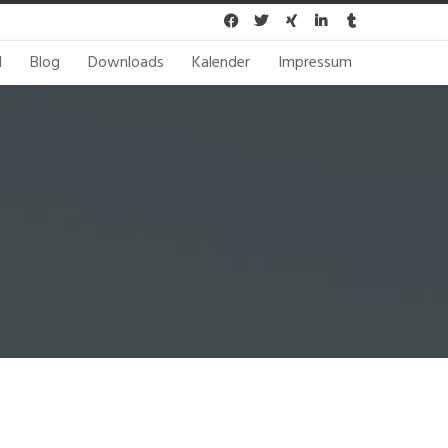





l
Blog
Downloads
Kalender
Impressum